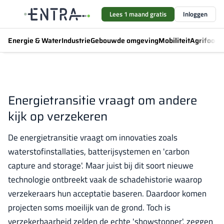
Lees 1 maand gratis
Inloggen
Energie & Water
Industrie
Gebouwde omgeving
Mobiliteit
Agrifood
F
Energietransitie vraagt om andere
kijk op verzekeren
De energietransitie vraagt om innovaties zoals
waterstofinstallaties, batterijsystemen en 'carbon
capture and storage'. Maar juist bij dit soort nieuwe
technologie ontbreekt vaak de schadehistorie waarop
verzekeraars hun acceptatie baseren. Daardoor komen
projecten soms moeilijk van de grond. Toch is
verzekerbaarheid zelden de echte 'showstopper', zeggen