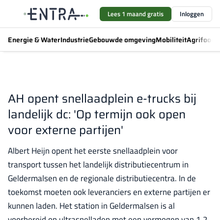
Lees 1 maand gratis
Inloggen
Energie & Water
Industrie
Gebouwde omgeving
Mobiliteit
Agrifood
F
AH opent snellaadplein e-trucks bij
landelijk dc: 'Op termijn ook open
voor externe partijen'
Albert Heijn opent het eerste snellaadplein voor
transport tussen het landelijk distributiecentrum in
Geldermalsen en de regionale distributiecentra. In de
toekomst moeten ook leveranciers en externe partijen er
kunnen laden. Het station in Geldermalsen is al
voorbereid op ultrasnelladen met een vermogen van 1,2