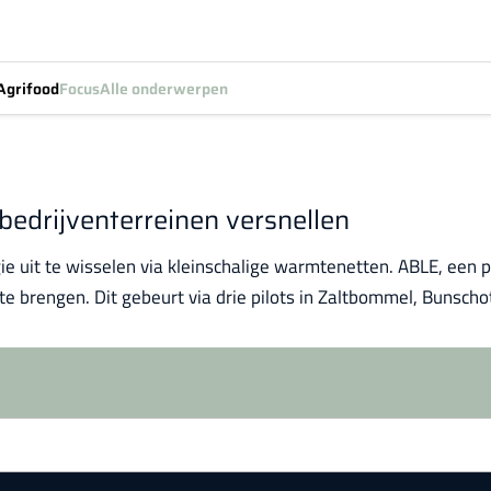
Agrifood
Focus
Alle onderwerpen
 bedrijventerreinen versnellen
e uit te wisselen via kleinschalige warmtenetten. ABLE, een p
te brengen. Dit gebeurt via drie pilots in Zaltbommel, Bunsch
Log in
om dit artikel te lezen.