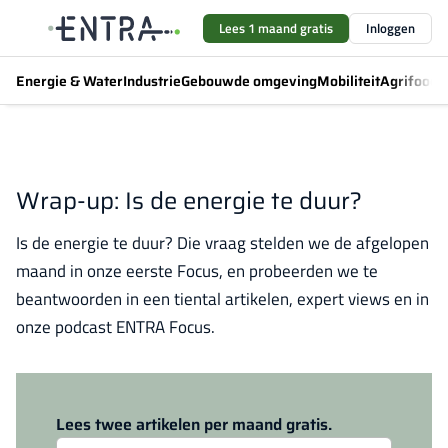
Lees 1 maand gratis
Inloggen
Energie & Water
Industrie
Gebouwde omgeving
Mobiliteit
Agrifood
F
Wrap-up: Is de energie te duur?
Is de energie te duur? Die vraag stelden we de afgelopen
maand in onze eerste Focus, en probeerden we te
beantwoorden in een tiental artikelen, expert views en in
onze podcast ENTRA Focus.
Log in
om dit artikel te lezen.
Lees twee artikelen per maand gratis.