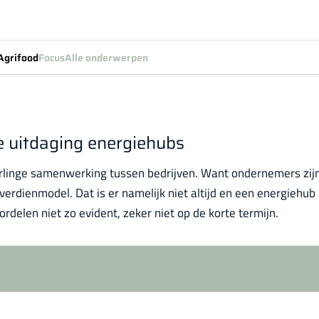
Agrifood
Focus
Alle onderwerpen
 uitdaging energiehubs
rlinge samenwerking tussen bedrijven. Want ondernemers zijn
verdienmodel. Dat is er namelijk niet altijd en een energiehub
rdelen niet zo evident, zeker niet op de korte termijn.
Log in
om dit artikel te lezen.