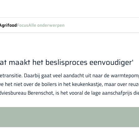
Agrifood
Focus
Alle onderwerpen
 dat maakt het beslisproces eenvoudiger'
gietransitie. Daarbij gaat veel aandacht uit naar de warmtepomp
we het niet over de boilers in het keukenkastje, maar over re
dviesbureau Berenschot, is het vooral de lage aanschafprijs die
Log in
om dit artikel te lezen.