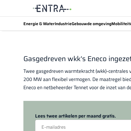
Energie & Water
Industrie
Gebouwde omgeving
Mobiliteit
Gasgedreven wkk's Eneco ingezet
Twee gasgedreven warmtekracht (wkk)-centrales va
200 MW aan flexibel vermogen. De maatregel biedt 
Eneco en netbeheerder Tennet voor de inzet van de
Lees twee artikelen per maand gratis.