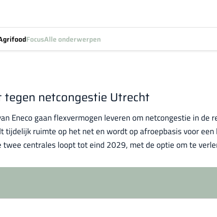
Agrifood
Focus
Alle onderwerpen
 tegen netcongestie Utrecht
n Eneco gaan flexvermogen leveren om netcongestie in de reg
tijdelijk ruimte op het net en wordt op afroepbasis voor een 
 twee centrales loopt tot eind 2029, met de optie om te verl
Log in
om dit artikel te lezen.