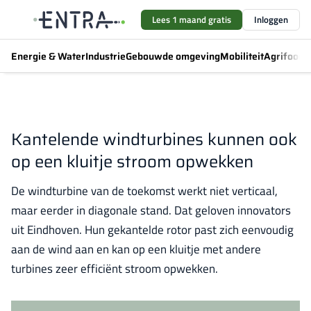
Lees 1 maand gratis
Inloggen
Energie & Water
Industrie
Gebouwde omgeving
Mobiliteit
Agrifood
F
Kantelende windturbines kunnen ook
op een kluitje stroom opwekken
De windturbine van de toekomst werkt niet verticaal,
maar eerder in diagonale stand. Dat geloven innovators
uit Eindhoven. Hun gekantelde rotor past zich eenvoudig
aan de wind aan en kan op een kluitje met andere
turbines zeer efficiënt stroom opwekken.