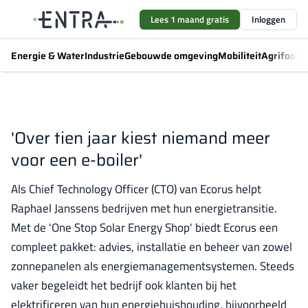
Lees 1 maand gratis
Inloggen
Energie & Water
Industrie
Gebouwde omgeving
Mobiliteit
Agrifood
F
'Over tien jaar kiest niemand meer
voor een e-boiler'
Als Chief Technology Officer (CTO) van Ecorus helpt
Raphael Janssens bedrijven met hun energietransitie.
Met de 'One Stop Solar Energy Shop' biedt Ecorus een
compleet pakket: advies, installatie en beheer van zowel
zonnepanelen als energiemanagementsystemen. Steeds
vaker begeleidt het bedrijf ook klanten bij het
elektrificeren van hun energiehuishouding, bijvoorbeeld