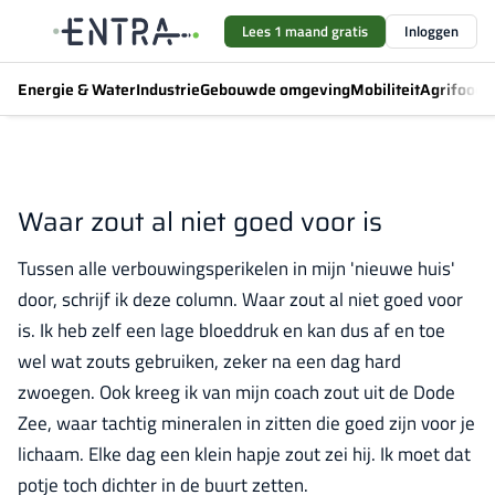
Lees 1 maand gratis
Inloggen
Energie & Water
Industrie
Gebouwde omgeving
Mobiliteit
Agrifood
F
Waar zout al niet goed voor is
Tussen alle verbouwingsperikelen in mijn 'nieuwe huis'
door, schrijf ik deze column. Waar zout al niet goed voor
is. Ik heb zelf een lage bloeddruk en kan dus af en toe
wel wat zouts gebruiken, zeker na een dag hard
zwoegen. Ook kreeg ik van mijn coach zout uit de Dode
Zee, waar tachtig mineralen in zitten die goed zijn voor je
lichaam. Elke dag een klein hapje zout zei hij. Ik moet dat
potje toch dichter in de buurt zetten.