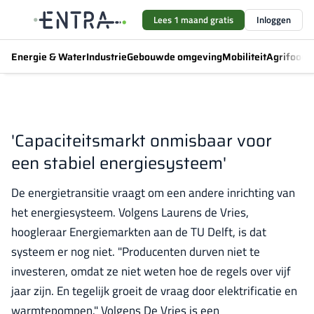
Lees 1 maand gratis
Inloggen
Energie & Water
Industrie
Gebouwde omgeving
Mobiliteit
Agrifood
F
'Capaciteitsmarkt onmisbaar voor
een stabiel energiesysteem'
De energietransitie vraagt om een andere inrichting van
het energiesysteem. Volgens Laurens de Vries,
hoogleraar Energiemarkten aan de TU Delft, is dat
systeem er nog niet. "Producenten durven niet te
investeren, omdat ze niet weten hoe de regels over vijf
jaar zijn. En tegelijk groeit de vraag door elektrificatie en
warmtepompen." Volgens De Vries is een