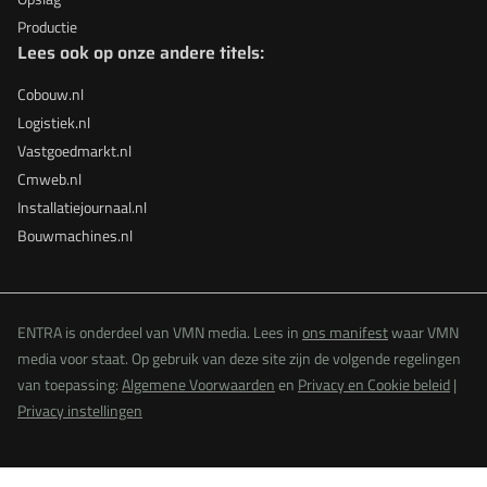
Productie
Lees ook op onze andere titels:
Cobouw.nl
Logistiek.nl
Vastgoedmarkt.nl
Cmweb.nl
Installatiejournaal.nl
Bouwmachines.nl
ENTRA is onderdeel van VMN media. Lees in
ons manifest
waar VMN
media voor staat. Op gebruik van deze site zijn de volgende regelingen
van toepassing:
Algemene Voorwaarden
en
Privacy en Cookie beleid
|
Privacy instellingen