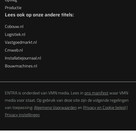
Productie
Lees ook op onze andere titels:
Cobouw.nl
Logistiek.nl
Vastgoedmarkt.nl
Cmweb.nl
Installatiejournaal.nl
Bouwmachines.nl
ENTRA is onderdeel van VMN media. Lees in
ons manifest
waar VMN
media voor staat. Op gebruik van deze site zijn de volgende regelingen
van toepassing:
Algemene Voorwaarden
en
Privacy en Cookie beleid
|
Privacy instellingen