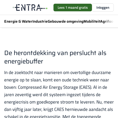
Lees 1 maand gratis
Inloggen
Energie & Water
Industrie
Gebouwde omgeving
Mobiliteit
Agrifood
F
De herontdekking van perslucht als
energiebuffer
In de zoektocht naar manieren om overtollige duurzame
energie op te slaan, komt een oude techniek weer naar
boven: Compressed Air Energy Storage (CAES). Al in de
jaren zeventig werd dit systeem ingezet tijdens de
energiecrisis om goedkopere stroom te leveren. Nu, meer
dan vijftig jaar later, krijgt CAES hernieuwde aandacht als
schakel in de energietransitie. Met de toenemende