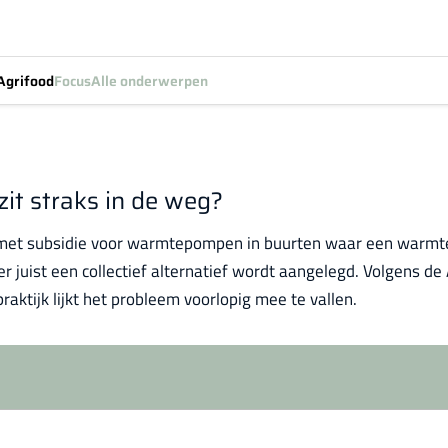
Agrifood
Focus
Alle onderwerpen
t straks in de weg?
 met subsidie voor warmtepompen in buurten waar een warm
 er juist een collectief alternatief wordt aangelegd. Volgens
raktijk lijkt het probleem voorlopig mee te vallen.
Log in
om dit artikel te lezen.