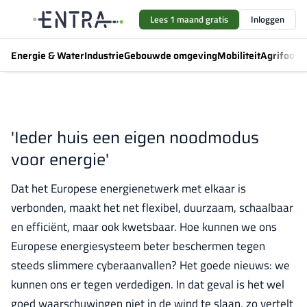
Lees 1 maand gratis
Inloggen
Energie & Water
Industrie
Gebouwde omgeving
Mobiliteit
Agrifood
F
'Ieder huis een eigen noodmodus
voor energie'
Dat het Europese energienetwerk met elkaar is
verbonden, maakt het net flexibel, duurzaam, schaalbaar
en efficiënt, maar ook kwetsbaar. Hoe kunnen we ons
Europese energiesysteem beter beschermen tegen
steeds slimmere cyberaanvallen? Het goede nieuws: we
kunnen ons er tegen verdedigen. In dat geval is het wel
goed waarschuwingen niet in de wind te slaan, zo vertelt