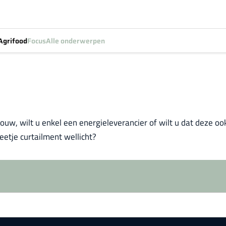
Agrifood
Focus
Alle onderwerpen
rouw, wilt u enkel een energieleverancier of wilt u dat deze o
eetje curtailment wellicht?
Log in
om dit artikel te lezen.