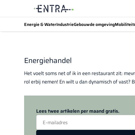
Energie & Water
Industrie
Gebouwde omgeving
Mobiliteit
Energiehandel
Het voelt soms net of ik in een restaurant zit: mev
rol erbij nemen! En wilt u dan dynamisch of vast? B
Lees twee artikelen per maand gratis.