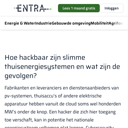
Lees 1 maand gratis
Inloggen
Energie & Water
Industrie
Gebouwde omgeving
Mobiliteit
Agrifood
F
Hoe hackbaar zijn slimme
thuisenergiesystemen en wat zijn de
gevolgen?
Fabrikanten en leveranciers en dienstenaanbieders van
pv-systemen, thuisaccu's of andere elektrische
apparatuur hebben vanuit de cloud soms wel honderden
MW's onder de knop. Een hacker die zich hier toegang
toe verschaft, kan in potentie het nationale
energiesysteem volkomen plat leggen. Cybersecurity