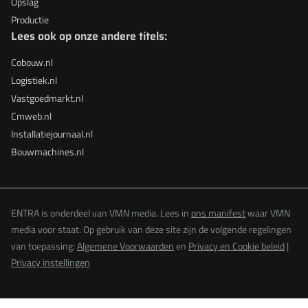
Opslag
Productie
Lees ook op onze andere titels:
Cobouw.nl
Logistiek.nl
Vastgoedmarkt.nl
Cmweb.nl
Installatiejournaal.nl
Bouwmachines.nl
ENTRA is onderdeel van VMN media. Lees in
ons manifest
waar VMN
media voor staat. Op gebruik van deze site zijn de volgende regelingen
van toepassing:
Algemene Voorwaarden
en
Privacy en Cookie beleid
|
Privacy instellingen