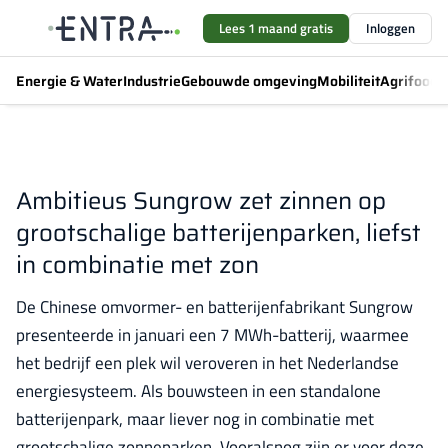
Lees 1 maand gratis
Inloggen
Energie & Water
Industrie
Gebouwde omgeving
Mobiliteit
Agrifood
F
Ambitieus Sungrow zet zinnen op
grootschalige batterijenparken, liefst
in combinatie met zon
De Chinese omvormer- en batterijenfabrikant Sungrow
presenteerde in januari een 7 MWh-batterij, waarmee
het bedrijf een plek wil veroveren in het Nederlandse
energiesysteem. Als bouwsteen in een standalone
batterijenpark, maar liever nog in combinatie met
grootschalige zonneparken. Vooralsnog zijn er voor deze