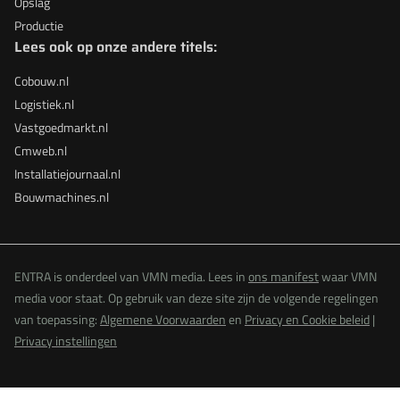
Opslag
Productie
Lees ook op onze andere titels:
Cobouw.nl
Logistiek.nl
Vastgoedmarkt.nl
Cmweb.nl
Installatiejournaal.nl
Bouwmachines.nl
ENTRA is onderdeel van VMN media. Lees in
ons manifest
waar VMN
media voor staat. Op gebruik van deze site zijn de volgende regelingen
van toepassing:
Algemene Voorwaarden
en
Privacy en Cookie beleid
|
Privacy instellingen