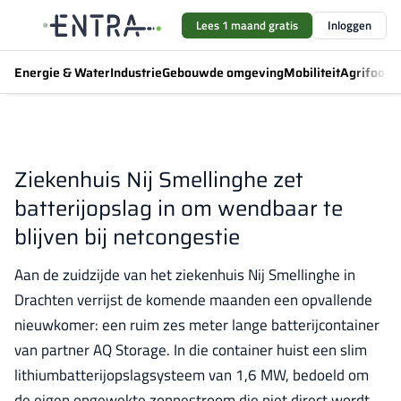
Lees 1 maand gratis
Inloggen
Energie & Water
Industrie
Gebouwde omgeving
Mobiliteit
Agrifood
F
Ziekenhuis Nij Smellinghe zet
batterijopslag in om wendbaar te
blijven bij netcongestie
Aan de zuidzijde van het ziekenhuis Nij Smellinghe in
Drachten verrijst de komende maanden een opvallende
nieuwkomer: een ruim zes meter lange batterijcontainer
van partner AQ Storage. In die container huist een slim
lithiumbatterijopslagsysteem van 1,6 MW, bedoeld om
de eigen opgewekte zonnestroom die niet direct wordt