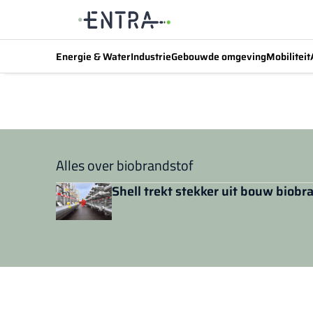
Energie & Water
Industrie
Gebouwde omgeving
Mobiliteit
Alles over biobrandstof
Shell trekt stekker uit bouw biob