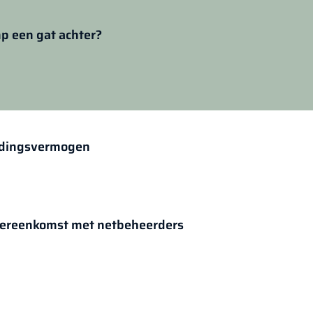
p een gat achter?
oudingsvermogen
 overeenkomst met netbeheerders