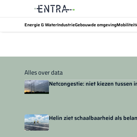
Energie & Water
Industrie
Gebouwde omgeving
Mobiliteit
Alles over data
Netcongestie: niet kiezen tussen
Helin ziet schaalbaarheid als bela