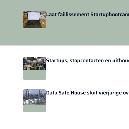
Laat faillissement Startupbootcam
Startups, stopcontacten en uith
Data Safe House sluit vierjarige