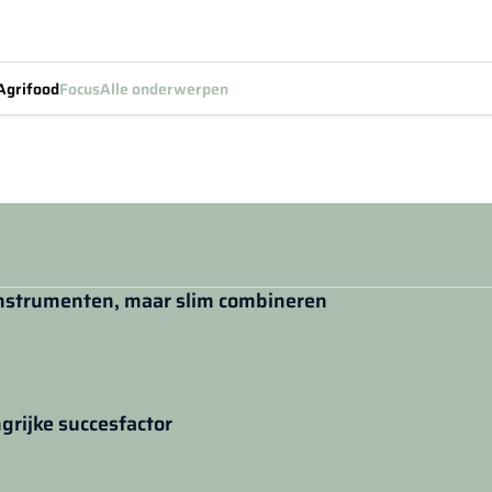
Agrifood
Focus
Alle onderwerpen
 instrumenten, maar slim combineren
ngrijke succesfactor