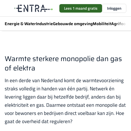
Lees 1 maand gratis
Inloggen
Energie & Water
Industrie
Gebouwde omgeving
Mobiliteit
Agrifood
F
Warmte sterkere monopolie dan gas
of elektra
In een derde van Nederland komt de warmtevoorziening
straks volledig in handen van één partij. Netwerk én
levering liggen daar bij hetzelfde bedrijf, anders dan bij
elektriciteit en gas. Daarmee ontstaat een monopolie dat
voor bewoners en bedrijven direct voelbaar kan zijn. Hoe
gaat de overheid dat reguleren?