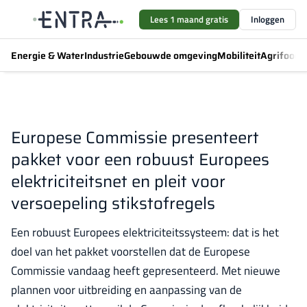
Lees 1 maand gratis
Inloggen
Energie & Water
Industrie
Gebouwde omgeving
Mobiliteit
Agrifood
F
Europese Commissie presenteert
pakket voor een robuust Europees
elektriciteitsnet en pleit voor
versoepeling stikstofregels
Een robuust Europees elektriciteitssysteem: dat is het
doel van het pakket voorstellen dat de Europese
Commissie vandaag heeft gepresenteerd. Met nieuwe
plannen voor uitbreiding en aanpassing van de