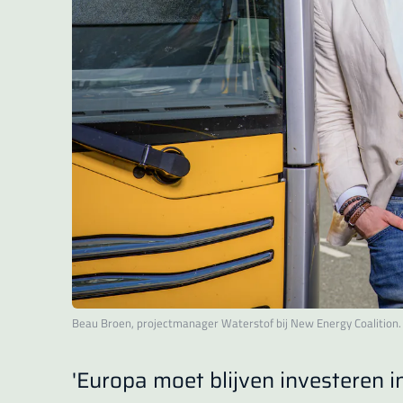
Beau Broen, projectmanager Waterstof bij New Energy Coalition. 
'Europa moet blijven investeren i