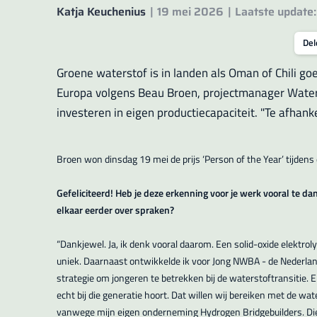
Katja Keuchenius
19 mei 2026
Laatste update
Del
Groene waterstof is in landen als Oman of Chili g
Europa volgens Beau Broen, projectmanager Waterst
investeren in eigen productiecapaciteit. "Te afhanke
Broen won dinsdag 19 mei de prijs ‘Person of the Year’ tijde
Gefeliciteerd! Heb je deze erkenning voor je werk vooral te da
elkaar eerder over spraken?
“Dankjewel. Ja, ik denk vooral daarom. Een solid-oxide elektro
uniek. Daarnaast ontwikkelde ik voor Jong NWBA - de Nederland
strategie om jongeren te betrekken bij de waterstoftransitie. 
echt bij die generatie hoort. Dat willen wij bereiken met de w
vanwege mijn eigen onderneming Hydrogen Bridgebuilders. Die