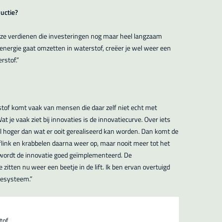
uctie?
 ze verdienen die investeringen nog maar heel langzaam
e energie gaat omzetten in waterstof, creëer je wel weer een
rstof.”
rstof komt vaak van mensen die daar zelf niet echt met
Wat je vaak ziet bij innovaties is de innovatiecurve. Over iets
l hoger dan wat er ooit gerealiseerd kan worden. Dan komt de
flink en krabbelen daarna weer op, maar nooit meer tot het
 wordt de innovatie goed geïmplementeerd. De
zitten nu weer een beetje in de lift. Ik ben ervan overtuigd
giesysteem.”
tof