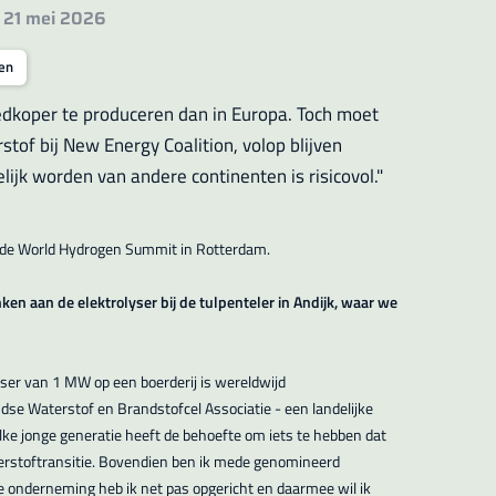
: 21 mei 2026
en
oedkoper te produceren dan in Europa. Toch moet
of bij New Energy Coalition, volop blijven
lijk worden van andere continenten is risicovol."
ns de World Hydrogen Summit in Rotterdam.
nken aan de elektrolyser bij de tulpenteler in Andijk, waar we
lyser van 1 MW op een boerderij is wereldwijd
se Waterstof en Brandstofcel Associatie - een landelijke
Elke jonge generatie heeft de behoefte om iets te hebben dat
aterstoftransitie. Bovendien ben ik mede genomineerd
 onderneming heb ik net pas opgericht en daarmee wil ik