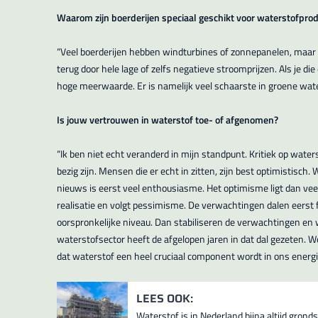
Waarom zijn boerderijen speciaal geschikt voor waterstofprod
“Veel boerderijen hebben windturbines of zonnepanelen, maar
terug door hele lage of zelfs negatieve stroomprijzen. Als je di
hoge meerwaarde. Er is namelijk veel schaarste in groene wate
Is jouw vertrouwen in waterstof toe- of afgenomen?
“Ik ben niet echt veranderd in mijn standpunt. Kritiek op wate
bezig zijn. Mensen die er echt in zitten, zijn best optimistisch. 
nieuws is eerst veel enthousiasme. Het optimisme ligt dan vee
realisatie en volgt pessimisme. De verwachtingen dalen eerst 
oorspronkelijke niveau. Dan stabiliseren de verwachtingen en
waterstofsector heeft de afgelopen jaren in dat dal gezeten. We 
dat waterstof een heel cruciaal component wordt in ons ener
LEES OOK:
Waterstof is in Nederland bijna altijd gronds