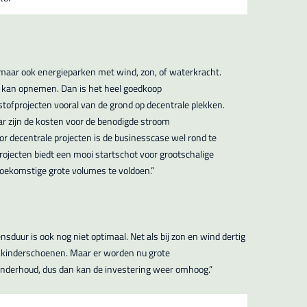
n, maar ook energieparken met wind, zon, of waterkracht.
an opnemen. Dan is het heel goedkoop
fprojecten vooral van de grond op decentrale plekken.
ar zijn de kosten voor de benodigde stroom
oor decentrale projecten is de businesscase wel rond te
projecten biedt een mooi startschot voor grootschalige
toekomstige grote volumes te voldoen.”
nsduur is ook nog niet optimaal. Net als bij zon en wind dertig
 de kinderschoenen. Maar er worden nu grote
 onderhoud, dus dan kan de investering weer omhoog.”