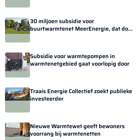
investeren' zetten
30 miljoen subsidie voor
buurtwarmtenet MeerEnergie, dat door
Warmtewet alleen nog op bewoners
steunt
Subsidie voor warmtepompen in
warmtenetgebied gaat voorlopig door
Traais Energie Collectief zoekt publieke
investeerder
Nieuwe Warmtewet geeft bewoners
voorrang bij warmtenetten